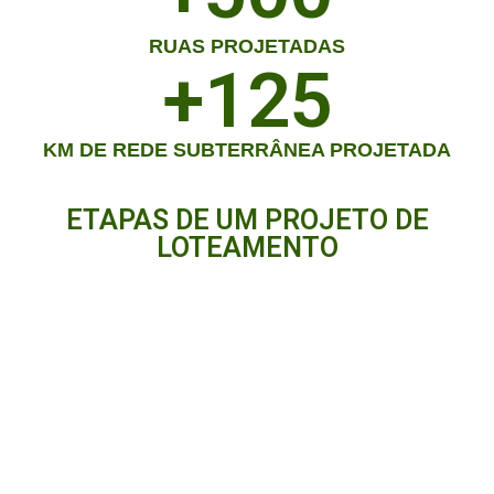
RUAS PROJETADAS
+
125
KM DE REDE SUBTERRÂNEA PROJETADA
ETAPAS DE UM PROJETO DE
LOTEAMENTO
ETAPA 1
Consiste num projeto onde a rede de distribuição elétrica possui condutores
instalados em postes para atendimentos de residências, industriais, edificios,
loteamentos, chacreamentos, sitios, fazendas entre outros, atendendo as
normas da concessionária de energia, normas ABNT e legislação vigente.
ETAPA 2
Consiste num projeto onde a rede de distribuição elétrica seus condutores